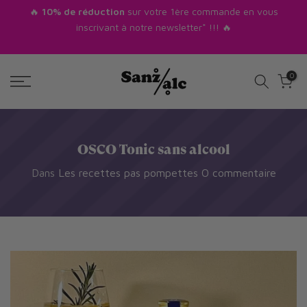
réduction
sur votre 1ère commande en vous
😎 LE PATRON PR
Passer
inscrivant à notre newsletter* !!! 🔥
RESTE OUVERTE
au
A
texte
0
OSCO Tonic sans alcool
Dans
Les recettes pas pompettes
O commentaire