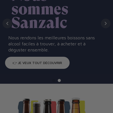
s
c
s boissons sans
cheter et à
👉 JE DÉCOUVRE LES COCKTAIL