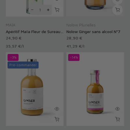
MAÏA
Nolow Plurielles
Apéritif Maïa Fleur de Sureau sans alcool 0,0%
Nolow Ginger sans alcool N°7
24,90 €
28,90 €
35,57 €
/
l
41,29 €
/
l
-3%
-14%
Pré-commander