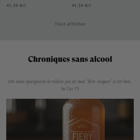
41,29 €
/
l
41,29 €
/
l
Tout afficher
Chroniques sans alcool
On vous épargnera le vilain jeu de mot "Kro-niques" (c'est bon,
tu l'as ?!)