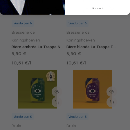
Non, merci
Vendu par 6
Vendu par 6
Brasserie de
Brasserie de
Koningshoeven
Koningshoeven
Bière ambrée La Trappe Nillis sans alcool 0,0%
Bière blonde La Trappe Epos sans alcool 0,0%
3,50 €
3,50 €
10,61 €
/
l
10,61 €
/
l
Vendu par 6
Vendu par 6
Brulo
Brulo