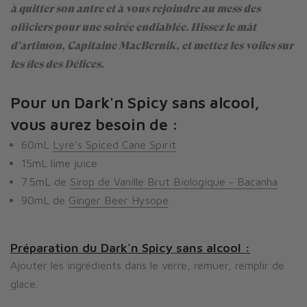
à quitter son antre et à vous rejoindre au mess des
officiers pour une soirée endiablée. Hissez le mât
d'artimon, Capitaine MacBernik, et mettez les voiles sur
les îles des Délices.
Pour un Dark'n Spicy
sans alcool
,
vous aurez besoin de :
60mL
Lyre's Spiced Cane Spirit
15mL lime juice
7.5mL de
Sirop de Vanille Brut Biologique - Bacanha
90mL de
Ginger Beer
Hysope
Préparation du Dark'n Spicy sans alcool :
Ajouter les ingrédients dans le verre, remuer, remplir de
glace.