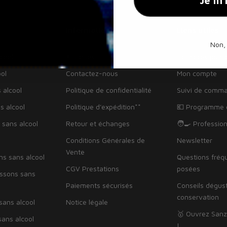
Je m'
Informations
Liens utiles
Non,
cool
À propos
Dernières publi
ol
Contactez-nous
Mon compte
 alcool
Politique de confidentialité
Suivi de comm
s alcool
Politique d'expédition**
💶 Programme d
 sans alcool
Retour et échanges
🧑‍🍳 Professio
Conditions Générales de
Newsletter
Vente
ns sans alcool
Questions fré
CGV Prestations
posées
issons sans
Paiements sécurisés
Conseils dégus
conservation
sans alcool
Notice légale
🥇 Ouvrez Sanz
ans alcool
!