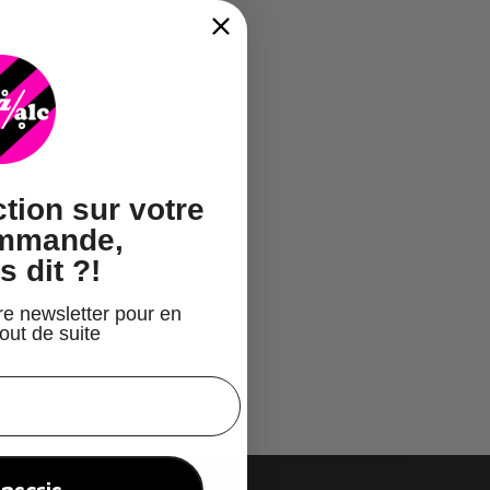
tion
sur votre
ommande,
s dit ?!
re newsletter pour en
tout de suite