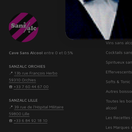
Catégories
Bières sans al
Vins sans alco
Cocktails sans
Cave Sans Alcool
entre 0 et 0.5%
Spiritueux san
SANZALC ORCHIES
Effervescents
📍
13b rue François Herbo
59310 Orchies
Softs & Tonic
☎️
+33 7 60 44 67 00
Autres boisso
SANZALC LILLE
Toutes les bo
📍
39 rue de l'Hôpital Militaire
alcool
59800 Lille
Les Recettes 
☎️
‭+33 6 84 92 18 10‬
Les Marques s