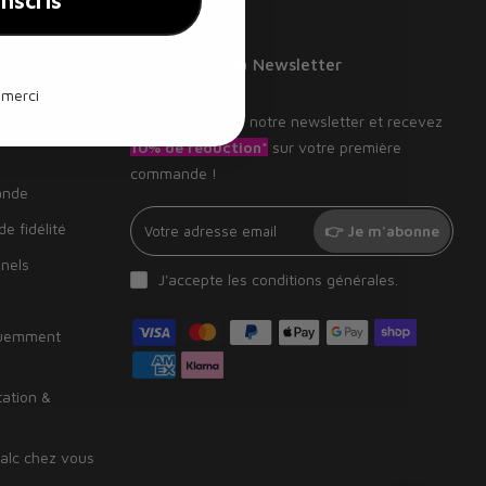
inscris
Inscription à la Newsletter
 merci
cations
Inscrivez-vous à notre newsletter et recevez
10% de réduction*
sur votre première
commande !
ande
e fidélité
👉 Je m'abonne
nnels
J'accepte les
conditions générales
.
quemment
tation &
alc chez vous