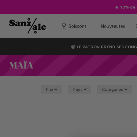
Passer
🔥
10% de réduction
sur votre 1ère c
au
texte
Boissons
Nouveautés
😎 LE PATRON PREND SES CONG
MAÏA
Prix
Pays
Catégories