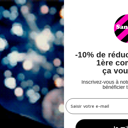
MAÏA
Apéritif Maïa Fleur de Sureau sans alcool 0,0%
-
10% de réduc
24,90 €
1ère c
35,57 €
/
l
ça vou
Inscrivez-vous à not
bénéficier 
champs email hook