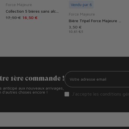
Force Majeure
Vendu par 6
Collection 5 bières sans alcool Force Majeure
Force Majeure
17,50 €
16,50 €
Bière Tripel Force Majeure 0,4% sans alcool
3,50 €
10,61 €
/
l
otre 1ère commande !
ès anticipé aux nouveaux arrivages,
 d'autres choses encore !
J'accepte les
conditions gé