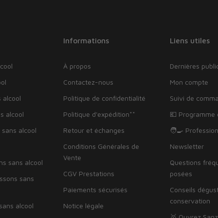
Informations
Liens utiles
cool
À propos
Dernières publi
ol
Contactez-nous
Mon compte
 alcool
Politique de confidentialité
Suivi de comm
s alcool
Politique d'expédition**
💶 Programme d
 sans alcool
Retour et échanges
🧑‍🍳 Professio
Conditions Générales de
Newsletter
Vente
ns sans alcool
Questions fré
CGV Prestations
posées
issons sans
Paiements sécurisés
Conseils dégus
conservation
sans alcool
Notice légale
🥇 Ouvrez Sanz