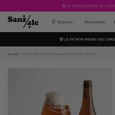
Passer
S
ENTRE LE 1ER AOÛT ET LE 17 AOÛT
au
texte
Boissons
Nouveautés
😎 LE PATRON PREND SES CONG
Accueil
Bière blonde Force Majeure 0,5% sans alcool