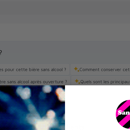
?
 pour cette bière sans alcool ?
Comment conserver cette
re sans alcool après ouverture ?
Quels sont les principau
Avis Clients