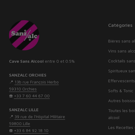
Catégories
Bières sans al
Vins sans alco
Cocktails sans
Cave Sans Alcool
entre 0 et 0.5%
Spiritueux san
SANZALC ORCHIES
Effervescents
📍
13b rue François Herbo
59310 Orchies
Softs & Tonic
☎️
+33 7 60 44 67 00
Autres boisso
SANZALC LILLE
Toutes les bo
📍
39 rue de l'Hôpital Militaire
alcool
59800 Lille
Les Recettes 
☎️
‭+33 6 84 92 18 10‬