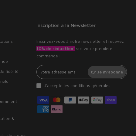
Inscription à la Newsletter
cations
Inscrivez-vous à notre newsletter et recevez
10% de réduction*
sur votre première
commande !
ande
e fidélité
👉 Je m'abonne
nnels
J'accepte les
conditions générales
.
quemment
tation &
alc chez vous