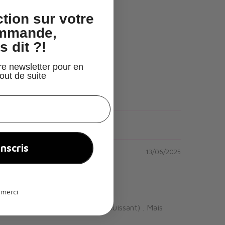
tion
sur votre
ommande,
s dit ?!
re newsletter pour en
tout de suite
inscris
13/06/2025
 merci
ient du sucralose (édulcorant puissant) . Mais