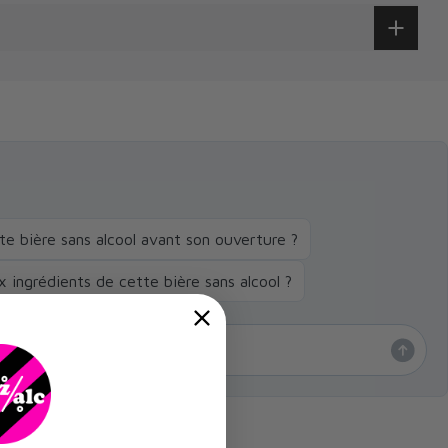
 bière sans alcool avant son ouverture ?
x ingrédients de cette bière sans alcool ?