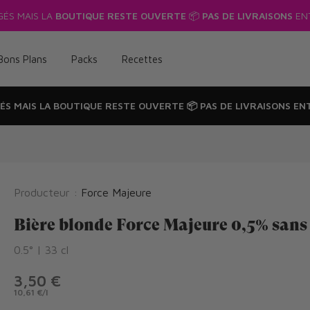
🔥
10% de réduct
Bons Plans
Packs
Recettes
ÉS MAIS LA
BOUTIQUE RESTE OUVERTE
📦
PAS DE LIVRAISONS
ENT
Producteur :
Force Majeure
Bière blonde Force Majeure 0,5% sans
0.5° | 33 cl
3,50 €
10,61 €
/
l