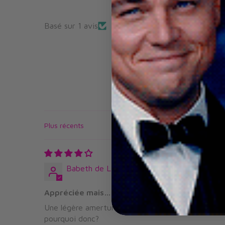
Basé sur 1 avis
Sort by
Babeth de Lille
Appréciée mais…
Une légère amertume bien agréable pour une bière s
pourquoi donc?