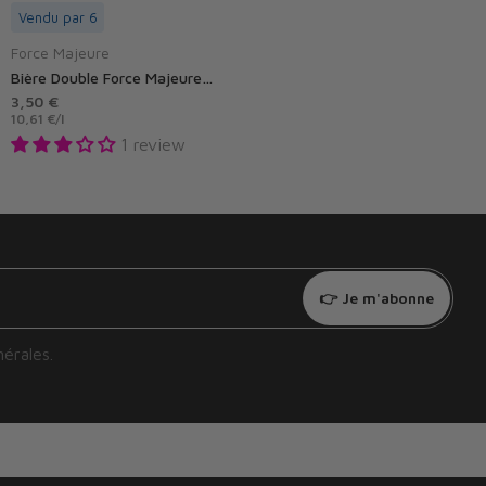
Vendu par 6
Force Majeure
Bière Double Force Majeure 0,5% sans alcool
3,50 €
10,61 €
/
l
1 review
👉 Je m'abonne
nérales
.