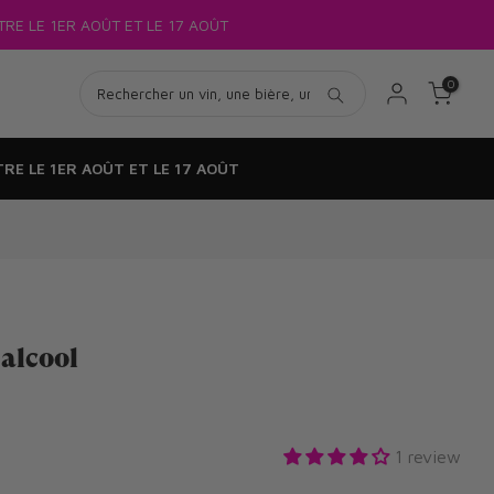
ion
sur votre 1ère commande en vous inscrivant à notre newsletter* !!
0
RE LE 1ER AOÛT ET LE 17 AOÛT
 alcool
1 review