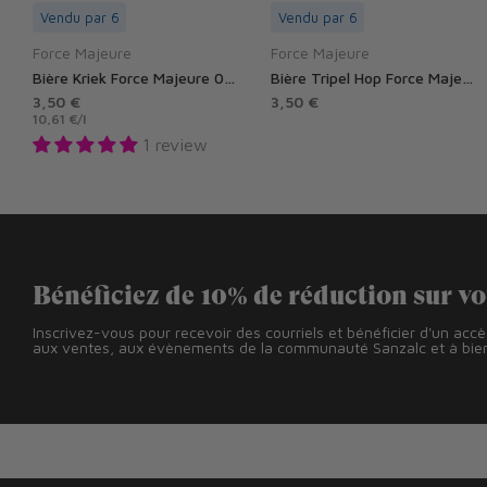
Vendu par 6
Vendu par 6
Force Majeure
Force Majeure
Bière Kriek Force Majeure 0,4% sans alcool
Bière Tripel Hop Force Majeure 0,4% sans alcool
3,50 €
3,50 €
10,61 €
/
l
1 review
Bénéficiez de 10% de réduction sur v
Inscrivez-vous pour recevoir des courriels et bénéficier d'un acc
aux ventes, aux évènements de la communauté Sanzalc et à bien