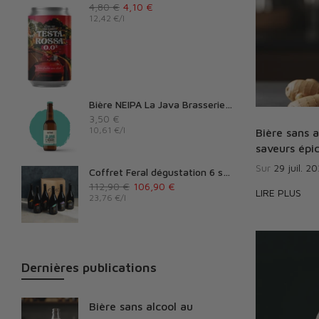
4,80 €
4,10 €
12,42 €
/
l
Bière NEIPA La Java Brasserie la Dilettante
3,50 €
10,61 €
/
l
Bière sans 
saveurs épi
Sur
29 juil. 2
Coffret Feral dégustation 6 saveurs
112,90 €
106,90 €
LIRE PLUS
23,76 €
/
l
Dernières publications
Bière sans alcool au