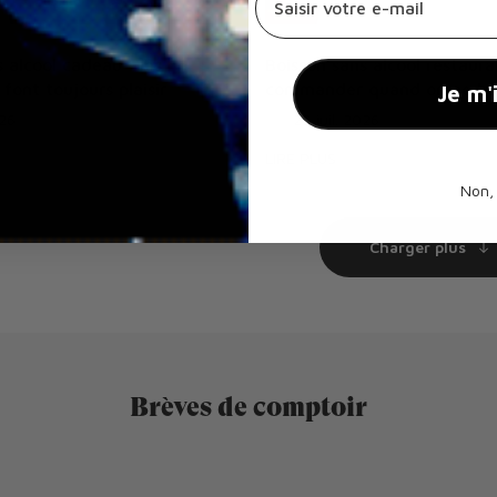
 alcool cadeau : les
Boisson sans alcool restaura
 font toujours plaisir
commander quand on ne boi
Je m'
026
Sur
25 juil. 2026
LIRE PLUS
Non,
Charger plus
Brèves de comptoir