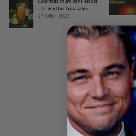
Cocktails rhum sans alcool
: 5 recettes tropicales
27 juillet 2026
Fêtes sans 
une soirée 
Sur
27 juil. 2
LIRE PLUS