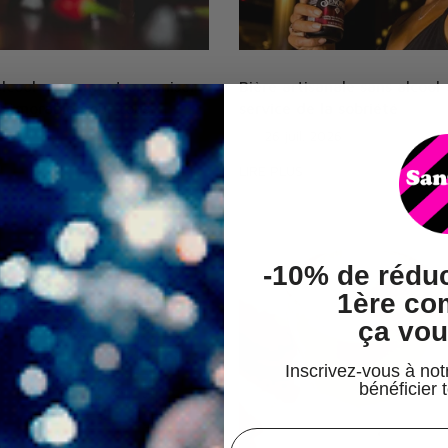
alcool : comment organiser
Bière artisanale sans alcool 
mémorable pour tous
service de la sobriété
026
Sur
26 juil. 2026
LIRE PLUS
-
10% de réduc
1ère c
ça vou
Inscrivez-vous à not
bénéficier 
champs email hook