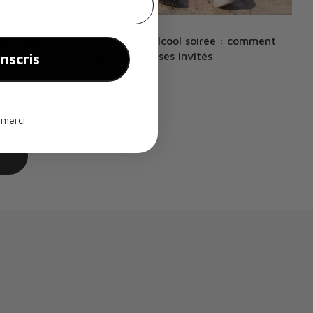
nt : que
Boisson sans alcool soirée : comment
t pas
impressionner ses invités
inscris
Sur
25 juil. 2026
LIRE PLUS
 merci