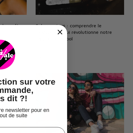
: le craft au
Sober curious : comprendre le
mouvement qui révolutionne notre
rapport à l'alcool
Sur
26 juil. 2026
LIRE PLUS
tion
sur votre
ommande,
s dit ?!
re newsletter pour en
tout de suite