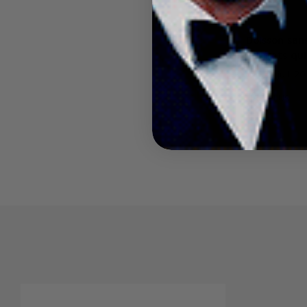
Boisson sans
coffrets qui
Sur
26 juil. 2
LIRE PLUS