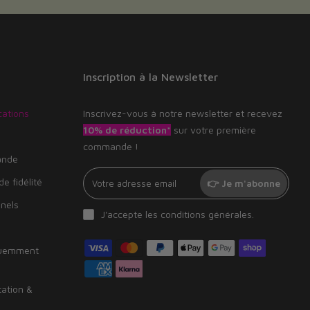
Inscription à la Newsletter
cations
Inscrivez-vous à notre newsletter et recevez
10% de réduction*
sur votre première
commande !
ande
e fidélité
👉 Je m'abonne
nnels
J'accepte les
conditions générales
.
quemment
tation &