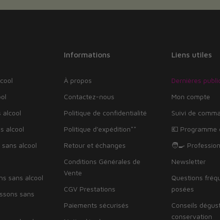
Informations
Liens utiles
cool
À propos
Dernières publi
ol
Contactez-nous
Mon compte
 alcool
Politique de confidentialité
Suivi de comm
s alcool
Politique d'expédition**
💶 Programme d
 sans alcool
Retour et échanges
🧑‍🍳 Professio
Conditions Générales de
Newsletter
Vente
ns sans alcool
Questions fré
CGV Prestations
posées
issons sans
Paiements sécurisés
Conseils dégus
conservation