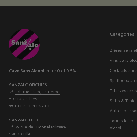
Catégories
Bières sans al
Vins sans alco
Cocktails sans
Cave Sans Alcool
entre 0 et 0.5%
Spiritueux san
SANZALC ORCHIES
Effervescents
📍
13b rue François Herbo
59310 Orchies
Softs & Tonic
☎️
+33 7 60 44 67 00
Autres boisso
SANZALC LILLE
Toutes les bo
📍
39 rue de l'Hôpital Militaire
alcool
59800 Lille