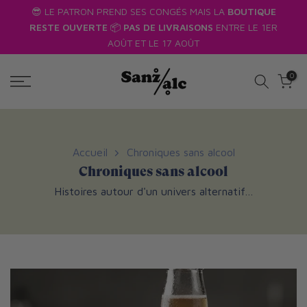
QUE
🔥
10% de réduction
sur votre 1ère commande en vous
Passer
 1ER
inscrivant à notre newsletter* !!! 🔥
au
texte
0
Accueil
Chroniques sans alcool
Chroniques sans alcool
Histoires autour d'un univers alternatif…