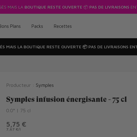
GÉS MAIS LA
BOUTIQUE RESTE OUVERTE
📦
PAS DE LIVRAISONS
ENT
Bons Plans
Packs
Recettes
ÉS MAIS LA
BOUTIQUE RESTE OUVERTE
📦
PAS DE LIVRAISONS
ENT
Producteur :
Symples
Symples infusion énergisante - 75 cl
0.0° | 75 cl
5,75 €
7,67 €
/
l