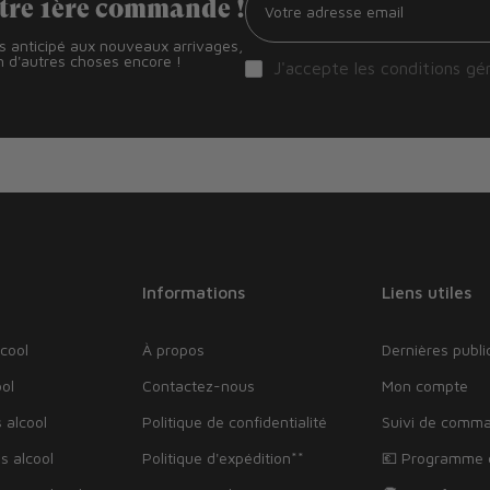
otre 1ère commande !
ès anticipé aux nouveaux arrivages,
 d'autres choses encore !
J'accepte les
conditions gé
Informations
Liens utiles
cool
À propos
Dernières publi
ol
Contactez-nous
Mon compte
 alcool
Politique de confidentialité
Suivi de comm
s alcool
Politique d'expédition**
💶 Programme d