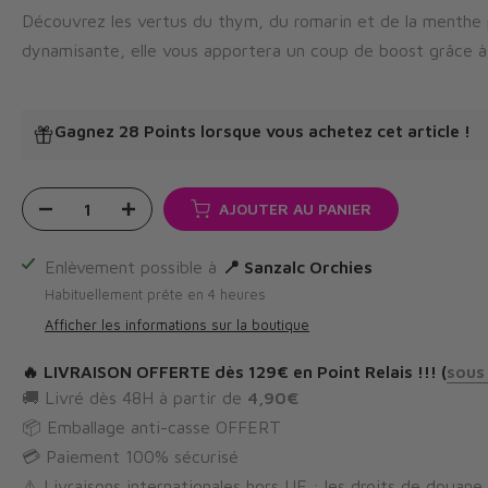
Découvrez les vertus du thym, du romarin et de la menthe p
dynamisante, elle vous apportera un coup de boost grâce à s
Gagnez 28 Points
lorsque vous achetez cet article !
AJOUTER AU PANIER
Enlèvement possible à
📍 Sanzalc Orchies
Habituellement prête en 4 heures
Afficher les informations sur la boutique
🔥
LIVRAISON OFFERTE
dès 129€ en Point Relais !!! (
sous
🚚 Livré dès 48H à partir de
4,90€
📦 Emballage anti-casse OFFERT
💳 Paiement 100% sécurisé
⚠️ Livraisons internationales hors UE : les droits de douane