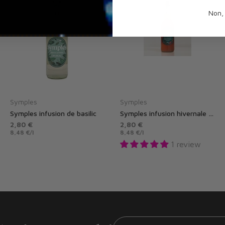
Non,
Symples
Symples
Symples infusion de basilic
Symples infusion hivernale édition limitée
2,80 €
2,80 €
8,48 €
/
l
8,48 €
/
l
1 review