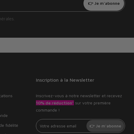
👉 Je m'abonne
nérales
.
Inscription à la Newsletter
cations
Inscrivez-vous à notre newsletter et recevez
10% de réduction*
sur votre première
commande !
ande
e fidélité
👉 Je m'abonne