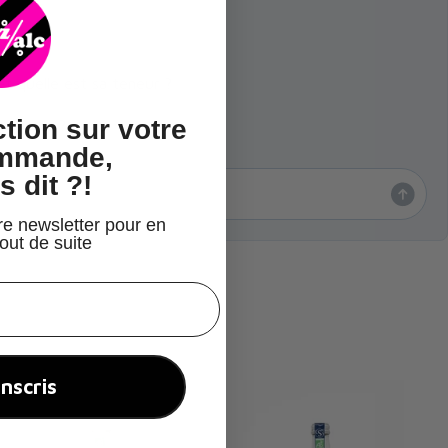
et quelle est sa teneur ?
tion
sur votre
n sucres ?
ommande,
s dit ?!
re newsletter pour en
tout de suite
inscris