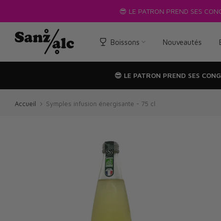
Passer
😎 LE PATRON PREND SES CON
au
texte
Boissons
Nouveautés
😎 LE PATRON PREND SES CONG
Accueil
Symples infusion énergisante - 75 cl