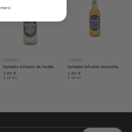
 merci
Symples
Symples
Symples infusion de feuille de cassis
Symples infusion détoxifiante
2,80 €
2,80 €
8,48 €
/
l
8,48 €
/
l