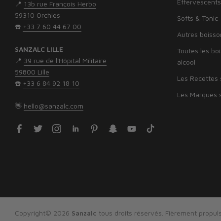
Effervescents
📍
13b rue François Herbo
59310 Orchies
Softs & Tonic
☎️
+33 7 60 44 67 00
Autres boisso
SANZALC LILLE
Toutes les bo
📍
39 rue de l'Hôpital Militaire
alcool
59800 Lille
Les Recettes 
☎️
‭+33 6 84 92 18 10‬
Les Marques s
👋
hello@sanzalc.com
Copyright© 2026
Sanzalc
tous droits réservés. Fièrement propuls