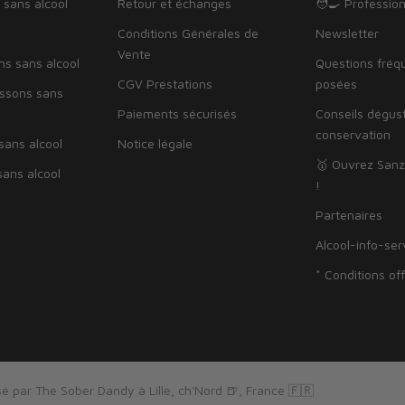
 sans alcool
Retour et échanges
🧑‍🍳 Professio
Conditions Générales de
Newsletter
Vente
ns sans alcool
Questions fré
CGV Prestations
posées
issons sans
Paiements sécurisés
Conseils dégus
conservation
sans alcool
Notice légale
🥇 Ouvrez Sanz
ans alcool
!
Partenaires
Alcool-info-ser
* Conditions of
é par The Sober Dandy à Lille, ch'Nord 🍺, France 🇫🇷