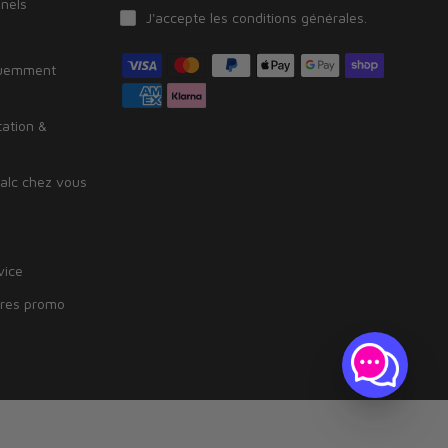
nnels
J'accepte les
conditions générales
.
quemment
tation &
alc chez vous
vice
fres promo