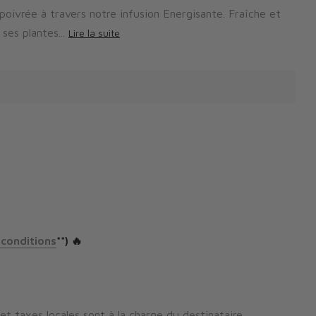
oivrée à travers notre infusion Energisante. Fraîche et
es plantes...
Lire la suite
 conditions
**) 🔥
 et taxes locales sont à la charge du destinataire