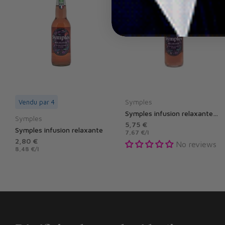
Symples
Vendu par 4
Symples infusion relaxante - 75 cl
Symples
5,75 €
Symples infusion relaxante
7,67 €
/
l
2,80 €
No reviews
8,48 €
/
l