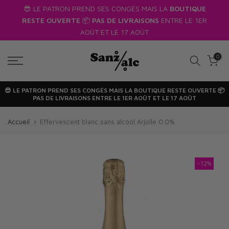
us
😎 LE PATRON PREND SES CONGÉS MAIS LA
BOUTIQUE
Passer
RESTE OUVERTE
📦
PAS DE LIVRAISONS
ENTRE LE 1ER
au
AOÛT ET LE 17 AOÛT
texte
0
😎 LE PATRON PREND SES CONGÉS MAIS LA
BOUTIQUE RESTE OUVERTE
📦
PAS DE LIVRAISONS
ENTRE LE 1ER AOÛT ET LE 17 AOÛT
Accueil
Effervescent blanc sans alcool Arjolle 0.0%
-12%