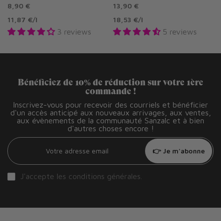
8,90 €
13,90 €
11,87 €
/
l
18,53 €
/
l
3 reviews
5 reviews
Bénéficiez de 10% de réduction sur votre 1ère
commande !
Inscrivez-vous pour recevoir des courriels et bénéficier
d'un accès anticipé aux nouveaux arrivages, aux ventes,
aux évènements de la communauté Sanzalc et à bien
d'autres choses encore !
👉 Je m'abonne
J'accepte les
conditions générales
.