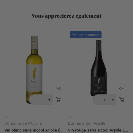
Vous apprécierez également
Pré-commander
Domaine de l'Arjolle
Domaine de l'Arjolle
quilibre Zéro 0.0%
Vin blanc sans alcool Arjolle Équilibre Zéro 0.0%
Vin rouge sans alcool Arjolle Équinoxe Zéro 0.0%