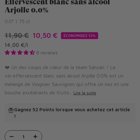
Effervescent blanc sans alcool
Arjolle 0.0%
0.0° | 75 cl
11,90 €
10,50 €
ÉCONOMISEZ 12%
14,00 €
/
l
8 reviews
❤️ Un des coups de cœur de la team Sanzalc ! Le
vin effervescent blanc sans alcool Arjolle 0.0% est un
mélange de Viognier Sauvignon qui offre un nez et une
bouche exubérants de fruits...
Lire la suite
Gagnez 52 Points
lorsque vous achetez cet article
!