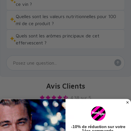
ce vin ?
Quelles sont les valeurs nutritionnelles pour 100
ml de ce produit ?
Quels sont les arômes principaux de cet
effervescent ?
Avis Clients
4.38 sur 5
Basé sur 8 avis
4
3
-
10% de réduction
sur votre
1ère commande,