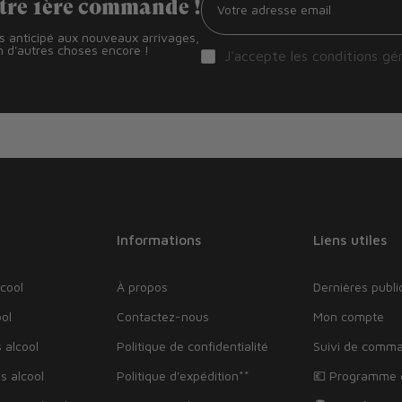
otre 1ère commande !
ès anticipé aux nouveaux arrivages,
 d'autres choses encore !
J'accepte les
conditions gé
Informations
Liens utiles
cool
À propos
Dernières publi
ol
Contactez-nous
Mon compte
 alcool
Politique de confidentialité
Suivi de comm
s alcool
Politique d'expédition**
💶 Programme d