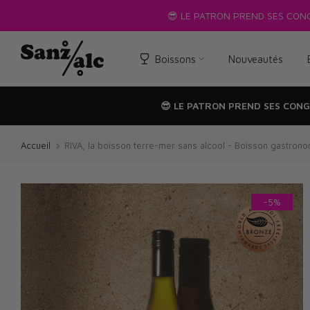
Passer
😎 LE PATRON PREND SES CON
au
texte
Boissons
Nouveautés
😎 LE PATRON PREND SES CONG
Accueil
RIVA, la boisson terre-mer sans alcool - Boisson gastron
-5%