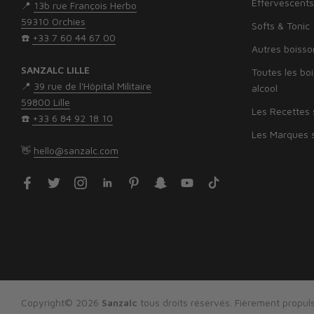
Effervescents
📍
13b rue François Herbo
59310 Orchies
Softs & Tonic
☎️
+33 7 60 44 67 00
Autres boisso
SANZALC LILLE
Toutes les bo
📍
39 rue de l'Hôpital Militaire
alcool
59800 Lille
Les Recettes 
☎️
‭+33 6 84 92 18 10‬
Les Marques s
👋
hello@sanzalc.com
Copyright© 2026
Sanzalc
tous droits réservés. Fièrement propuls