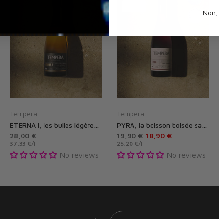
Épuisé
Non,
Tempera
Tempera
ETERNA I, les bulles légères sans alcool - Boisson gastronomique effervescente sans alcool de Tempera
PYRA, la boisson boisée sans alcool - Boisson gastronomique sans alcool de Tempera
28,00 €
19,90 €
18,90 €
37,33 €
/
l
25,20 €
/
l
No reviews
No reviews