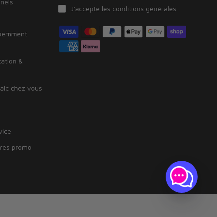
nnels
J'accepte les
conditions générales
.
quemment
tation &
alc chez vous
vice
fres promo