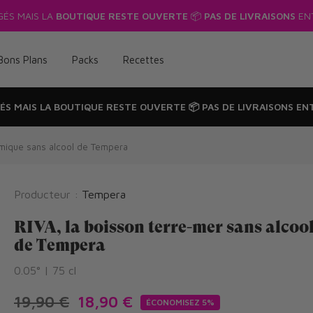
GÉS MAIS LA
BOUTIQUE RESTE OUVERTE
📦
PAS DE LIVRAISONS
ENT
Bons Plans
Packs
Recettes
ÉS MAIS LA
BOUTIQUE RESTE OUVERTE
📦
PAS DE LIVRAISONS
ENT
omique sans alcool de Tempera
Producteur :
Tempera
RIVA, la boisson terre-mer sans alcoo
de Tempera
0.05° | 75 cl
19,90 €
18,90 €
ÉCONOMISEZ 5%