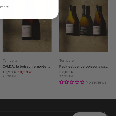
 merci
Tempera
Tempera
CALDA, la boisson ambrée sans alcool - Boisson gastronomique sans alcool de Tempera
Pack estival de boissons sans alcool de Tempera
19,90 €
18,90 €
62,89 €
25,20 €
/
l
27,95 €
/
l
No reviews