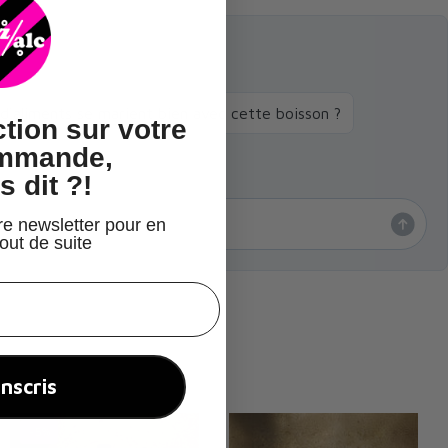
d'aliments se marient bien avec cette boisson ?
tion
sur votre
ommande,
s dit ?!
re newsletter pour en
tout de suite
inscris
-5%