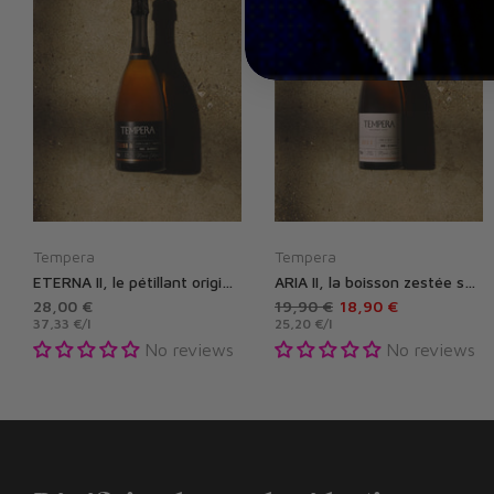
Tempera
Tempera
ETERNA II, le pétillant original sans alcool - Boisson gastronomique effervescente sans alcool de Tempera
ARIA II, la boisson zestée sans alcool - Boisson gastronomique sans alcool de Tempera
28,00 €
19,90 €
18,90 €
37,33 €
/
l
25,20 €
/
l
No reviews
No reviews