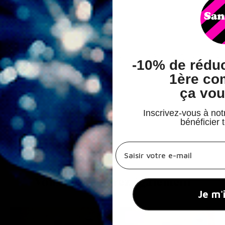
?
Comment doit-on servir cette boisson ?
Quels types 
-
10% de réduc
1ère c
ça vou
Inscrivez-vous à not
bénéficier 
champs email hook
Vous apprécierez également
Je m'
-5%