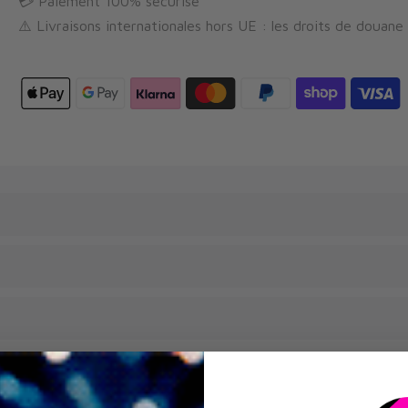
💳 Paiement 100% sécurisé
⚠️ Livraisons internationales hors UE : les droits de douane