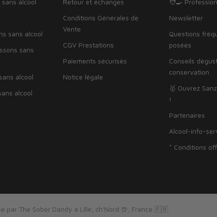
 sans alcool
Retour et échanges
🧑‍🍳 Professio
Conditions Générales de
Newsletter
Vente
ns sans alcool
Questions fré
CGV Prestations
posées
issons sans
Paiements sécurisés
Conseils dégus
conservation
sans alcool
Notice légale
🥇 Ouvrez Sanz
ans alcool
!
Partenaires
Alcool-info-ser
* Conditions of
é par The Sober Dandy à Lille, ch'Nord 🍺, France 🇫🇷