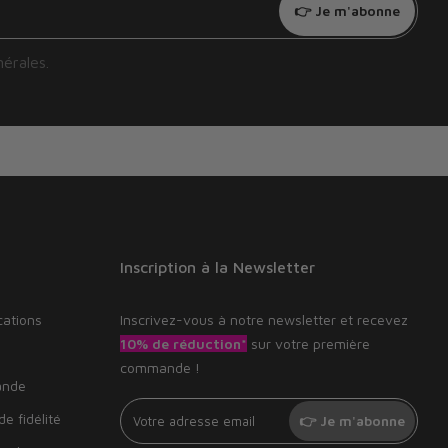
👉 Je m'abonne
nérales
.
Inscription à la Newsletter
cations
Inscrivez-vous à notre newsletter et recevez
10% de réduction*
sur votre première
commande !
ande
e fidélité
👉 Je m'abonne