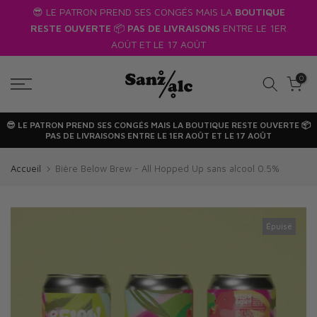
us
😎 LE PATRON PREND SES CONGÉS MAIS LA
BOUTIQUE
Passer
RESTE OUVERTE
📦
PAS DE LIVRAISONS
ENTRE LE 1ER
au
AOÛT ET LE 17 AOÛT
texte
0
😎 LE PATRON PREND SES CONGÉS MAIS LA
BOUTIQUE RESTE OUVERTE
📦
PAS DE LIVRAISONS
ENTRE LE 1ER AOÛT ET LE 17 AOÛT
Accueil
Bière Below Brew - All Hopped Up sans alcool 0.5%
Épuisé