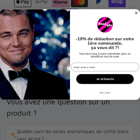
🔍 POUR TOUT SAVOIR…
-
10% de réduction
sur votre
1ère commande,
ça vous dit ?!
ℹ️ INFORMATIONS COMPLÉMENTAIRES
Inscrivez-vous à notre newsletter pour en
bénéficier tout de suite
champs email hook
🧑‍🌾 À PROPOS DU PRODUCTEUR
Je m'inscris
Non, merci
Vous avez une question sur un
produit ?
Quelles sont les notes aromatiques de cette bière
sans alcool ?