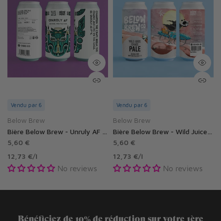
Vendu par 6
Vendu par 6
Below Brew
Below Brew
rtle NEIPA sans alcool 0.5%
Bière Below Brew - Unruly AF sans alcool 0.5%
Bière Below Brew - Wild Juice Chase sans alcool 0.5%
5,60 €
5,60 €
12,73 €
/
l
12,73 €
/
l
No reviews
No reviews
Bénéficiez de 10% de réduction sur votre 1ère