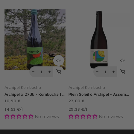
Archipel Kombucha
Archipel Kombucha
sis bio 75 cl
Archipel x 27db - Kombucha framboisier au pin sylvestre
Plein Soleil d'Archipel - Assemblage sans alcool
10,90 €
22,00 €
14,53 €
/
l
29,33 €
/
l
No reviews
No reviews