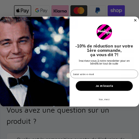
🔍 POUR TOUT SAVOIR…
-
10% de réduction
sur votre
1ère commande,
ça vous dit ?!
Inscrivez-vous à notre newsletter pour en
ℹ️ INFORMATIONS COMPLÉMENTAIRES
bénéficier tout de suite
champs email hook
🧑‍🌾 À PROPOS DU PRODUCTEUR
Je m'inscris
Non, merci
Vous avez une question sur un
produit ?