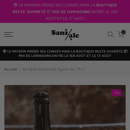
us
😎 LE PATRON PREND SES CONGÉS MAIS LA
BOUTIQUE
Passer
RESTE OUVERTE
📦
PAS DE LIVRAISONS
ENTRE LE 1ER
au
AOÛT ET LE 17 AOÛT
texte
0
😎 LE PATRON PREND SES CONGÉS MAIS LA
BOUTIQUE RESTE OUVERTE
📦
PAS DE LIVRAISONS
ENTRE LE 1ER AOÛT ET LE 17 AOÛT
Accueil
Archipel Kombucha figuier bio 75 cl
-9%