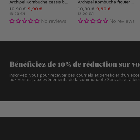
Archipel Kombucha cassis bio 75 cl
Archipel Kombucha figuier bio 75 cl
10,90 €
9,90 €
10,90 €
9,90 €
13,20 €
/
l
13,20 €
/
l
No reviews
No reviews
Bénéficiez de 10% de réduction sur v
Inscrivez-vous pour recevoir des courriels et bénéficier d'un acc
aux ventes, aux évènements de la communauté Sanzalc et à bien