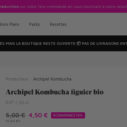
réduction
sur votre 1ère commande en vous inscrivant à notre newsle
Bons Plans
Packs
Recettes
ÉS MAIS LA
BOUTIQUE RESTE OUVERTE
📦
PAS DE LIVRAISONS
ENT
Producteur :
Archipel Kombucha
Archipel Kombucha figuier bio
0.0° | 33 cl
5,00 €
4,50 €
ÉCONOMISEZ 10%
13,64 €
/
l