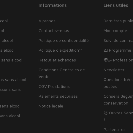
Informations
Liens utiles
cool
À propos
Dernières publi
ol
Contactez-nous
Mon compte
 alcool
Politique de confidentialité
Suivi de comm
s alcool
Politique d'expédition**
💶 Programme d
 sans alcool
Retour et échanges
🧑‍🍳 Professio
Conditions Générales de
Newsletter
Vente
ns sans alcool
Questions fré
CGV Prestations
posées
issons sans
Paiements sécurisés
Conseils dégus
conservation
sans alcool
Notice légale
🥇 Ouvrez Sanz
ans alcool
!
Partenaires