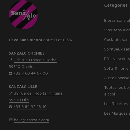
Catégories
Bières sans al
Vins sans alco
Cocktails sans
Cave Sans Alcool
entre 0 et 0.5%
Spiritueux san
SANZALC ORCHIES
Effervescents
📍
13b rue François Herbo
59310 Orchies
Softs & Tonic
☎️
+33 7 60 44 67 00
Autres boisso
SANZALC LILLE
Toutes les bo
📍
39 rue de l'Hôpital Militaire
alcool
59800 Lille
Les Recettes 
☎️
‭+33 6 84 92 18 10‬
Les Marques s
👋
hello@sanzalc.com