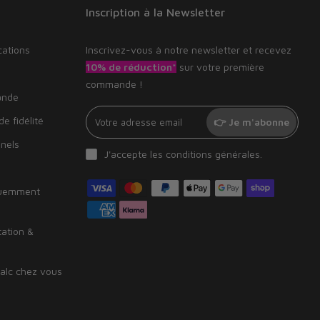
Inscription à la Newsletter
cations
Inscrivez-vous à notre newsletter et recevez
10% de réduction*
sur votre première
commande !
ande
e fidélité
👉 Je m'abonne
nnels
J'accepte les
conditions générales
.
quemment
tation &
alc chez vous