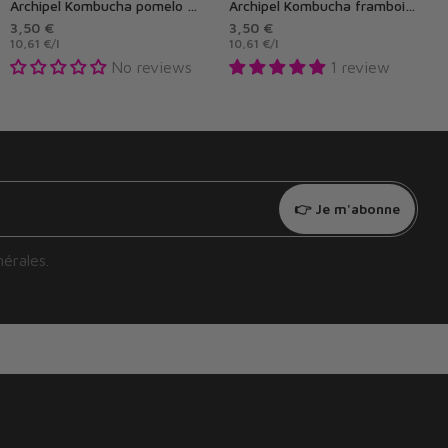
Archipel Kombucha pomelo & gingembre
Archipel Kombucha framboise
3,50 €
3,50 €
10,61 €
/
l
10,61 €
/
l
No reviews
1 review
👉 Je m'abonne
nérales
.