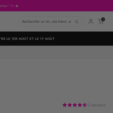
tter* !!! 🔥
0
RE LE 1ER AOÛT ET LE 17 AOÛT
2 reviews