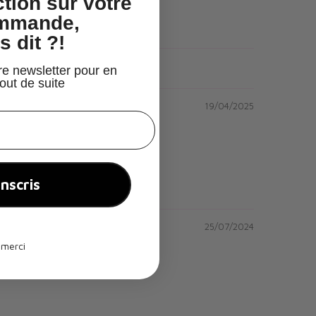
tion
sur votre
ommande,
s dit ?!
re newsletter pour en
tout de suite
19/04/2025
inscris
25/07/2024
 merci