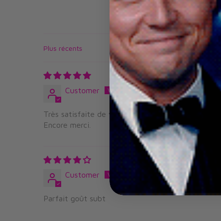
Sort by
Customer
Très satisfaite de vos produits
Encore merci.
Customer
Parfait goût subt