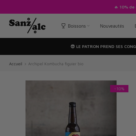
Passer
🔥
10% de 
au
texte
Boissons
Nouveautés
😎 LE PATRON PREND SES CONG
Accueil
Archipel Kombucha figuier bio
-10%