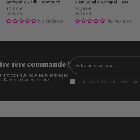
Archipel x 27db - Kombucha framboisier au pin sylvestre
Plein Soleil d'Archipel - Assemblage sans alcool
10,90 €
22,00 €
14,53 €
/
l
29,33 €
/
l
No reviews
No reviews
otre 1ère commande !
ès anticipé aux nouveaux arrivages,
 d'autres choses encore !
J'accepte les
conditions gé