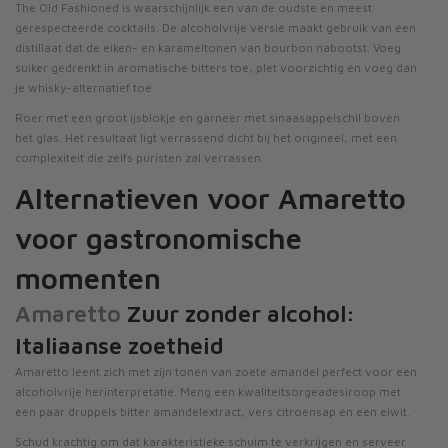
The Old Fashioned is waarschijnlijk een van de oudste en meest
gerespecteerde cocktails. De alcoholvrije versie maakt gebruik van een
distillaat dat de eiken- en karameltonen van bourbon nabootst. Voeg
suiker gedrenkt in aromatische bitters toe, plet voorzichtig en voeg dan
je whisky-alternatief toe.
Roer met een groot ijsblokje en garneer met sinaasappelschil boven
het glas. Het resultaat ligt verrassend dicht bij het origineel, met een
complexiteit die zelfs puristen zal verrassen.
Alternatieven voor Amaretto
voor gastronomische
momenten
Amaretto
Zuur zonder alcohol:
Italiaanse zoetheid
Amaretto leent zich met zijn tonen van zoete amandel perfect voor een
alcoholvrije herinterpretatie. Meng een kwaliteitsorgeadesiroop met
een paar druppels bitter amandelextract, vers citroensap en een eiwit.
Schud krachtig om dat karakteristieke schuim te verkrijgen en serveer