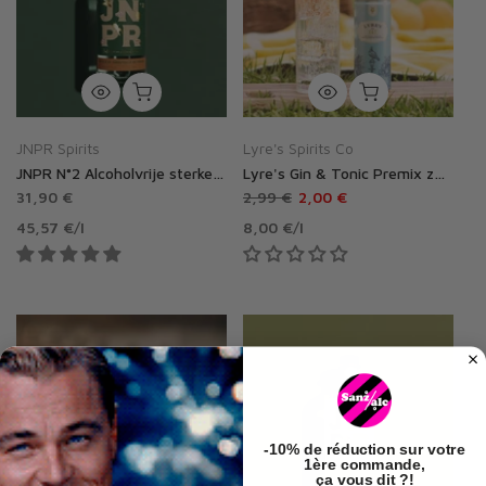
JNPR Spirits
Lyre's Spirits Co
JNPR N°2 Alcoholvrije sterke dranken
Lyre's Gin & Tonic Premix zonder alcohol
31,90 €
2,99 €
2,00 €
45,57 €
/
l
8,00 €
/
l
-
10% de réduction
sur votre
1ère commande,
ça vous dit ?!