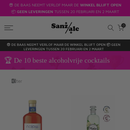
PEN
🔥
10% korting
bij uw eerste bestelling door u te abonneren
Ga
RT
op onze nieuwsbrief*!!! 🔥
naar
tekst
0
😎 DE BAAS NEEMT VERLOF MAAR DE
WINKEL BLIJFT OPEN
📦
GEEN
LEVERINGEN
TUSSEN 20 FEBRUARI EN 2 MAART
🏆 De 10 beste alcoholvrije cocktails
Filter