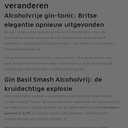
veranderen
Alcoholvrije gin-tonic: Britse
elegantie opnieuw uitgevonden
De G&T is een vaste waarde geworden in trendy bars, maar de
alcoholvrije versie wint snel terrein. De alcoholvrije botanische
destillaten vangen perfect de jeneverbes-, koriander- en citrustonen
van traditionele gin op.
Meng met een premium tonic, voeg citroen- of grapefruitschil, een
paar jeneverbessen en een takje rozemarijn toe voor een verfijnde
cocktail die niets te benijden heeft op het origineel.
Gin Basil Smash Alcoholvrij: de
kruidachtige explosie
Deze eigentijdse cocktail is op briljante wijze opnieuw uitgevonden
zonder alcohol. Pureer de verse basilicum royaal met het citroensap en
de suikersiroop. Voeg je alcoholvrije gin-alternatief toe zoals
Nuchtere
geesten G 0,0%
en schud krachtig met ijsblokjes. Zeef het in een
ouderwets glas gevuld met gemalen ijs.
Het resultaat is een intens groene cocktail, aromatisch en perfect