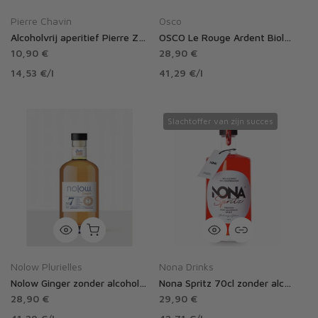
Pierre Chavin
Osco
Alcoholvrij aperitief Pierre Zéro Spritz 0,5%
OSCO Le Rouge Ardent Biologisch 0,0% alcoholvrij
10,90 €
28,90 €
14,53 €
/
l
41,29 €
/
l
Slachtoffer van zijn succes
Nolow Plurielles
Nona Drinks
Nolow Ginger zonder alcohol nr. 7
Nona Spritz 70cl zonder alcohol
28,90 €
29,90 €