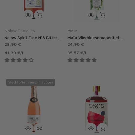
Nolow Plurielles
MAÏA
Nolow Spirit Free N°8 Bitter zonder alcohol
Maïa Vlierbloesemaperitief zonder alcohol 0,0%
28,90 €
24,90 €
41,29 €
/
l
35,57 €
/
l
Slachtoffer van zijn succes