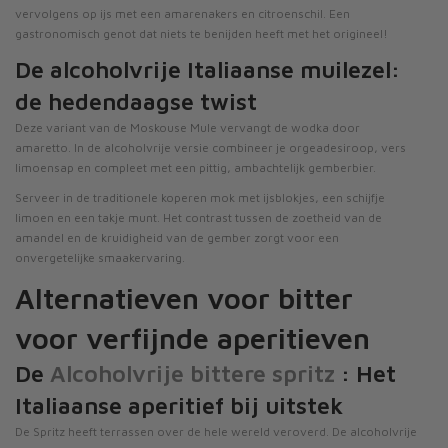
vervolgens op ijs met een amarenakers en citroenschil. Een
gastronomisch genot dat niets te benijden heeft met het origineel!
De alcoholvrije Italiaanse muilezel:
de hedendaagse twist
Deze variant van de Moskouse Mule vervangt de wodka door
amaretto. In de alcoholvrije versie combineer je orgeadesiroop, vers
limoensap en compleet met een pittig, ambachtelijk gemberbier.
Serveer in de traditionele koperen mok met ijsblokjes, een schijfje
limoen en een takje munt. Het contrast tussen de zoetheid van de
amandel en de kruidigheid van de gember zorgt voor een
onvergetelijke smaakervaring.
Alternatieven voor bitter
voor verfijnde aperitieven
De
Alcoholvrije bittere spritz
: Het
Italiaanse aperitief bij uitstek
De Spritz heeft terrassen over de hele wereld veroverd. De alcoholvrije