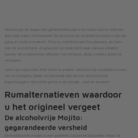
Voorbij zijn de dagen dat geheelonthouders tevreden waren met een
glas plat water of frisdrank! De alcoholvrije cocktailrevolutie is aan de
gang en doet wonderen. Of je nu meedoet aan Dry January, de Sam
van de avond bent, of gewoon op zoek bent naar nieuwe smaken
zonder de ongewenste effecten van ethanol, deze creaties zullen je
verbazen.
Laten we ophouden met onzin te praten: alcoholvrije cocktails kunnen
net zo complex, lekker en feestelijk zijn als hun alcoholische
tegenhangers. Het echte genot is de smaak... niet de alcohol!
Rumalternatieven waardoor
u het origineel vergeet
De alcoholvrije Mojito:
gegarandeerde versheid
De traditionele mojito is een geliefde Cubaanse klassieker, maar de