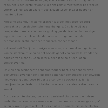
rage, het is een echte revolutie in onze relatie met feestelijke drankjes.
Voorbij zijn de dagen dat je moest kiezen tussen plezier hebben en
nuchter blijven!
Moderne alcoholvrije sterke dranken worden met dezelfde zorg
gemaakt als hun alcoholische tegenhangers. Distillatie bij lage
temperatuur, maceratie van zorgvuldig geselecteerde plantaardige
ingrediënten, complexe blends... alles wordt gedaan om de
aromatische profielen te reproduceren zonder ethanol.
Het resultaat? Verfijnde drankjes waarmee je optimaal kunt genieten
van de smaken, rituelen en het sociale genot van cocktails, zonder de
nadelen van alcohol. Geen katers, geen lege calorieën, geen
controleverlies.
Of je nu een permanente geheelonthouder bent, een aangewezen
bestuurder, zwanger bent, op zoek bent naar gematigdheid of gewoon
nieuwsgierig bent, deze 10 beste alcoholvrije cocktails zullen je
bewijzen dat je plezier kunt hebben zonder concessies te doen aan de
smaak.
Dus klaar om te shaken, roeren en genieten? Uw bar verdient deze
verbluffende creaties waarmee u indruk zult maken op al uw gasten, of
ze nu drinkers zijn of niet. Het plezier zit in de smaak, niet in de alcohol!