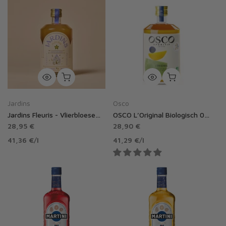
Jardins
Osco
Jardins Fleuris - Vlierbloesem & Bergamot - 70 cl
OSCO L’Original Biologisch 0,0% alcoholvrij
28,95 €
28,90 €
41,36 €
/
l
41,29 €
/
l