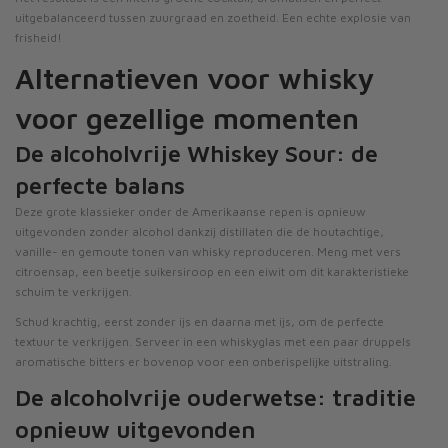
uitgebalanceerd tussen zuurgraad en zoetheid. Een echte explosie van
frisheid!
Alternatieven voor whisky
voor gezellige momenten
De alcoholvrije Whiskey Sour: de
perfecte balans
Deze grote klassieker onder de Amerikaanse repen is opnieuw
uitgevonden zonder alcohol dankzij distillaten die de houtachtige,
vanille- en gemoute tonen van whisky reproduceren. Meng met vers
citroensap, een beetje suikersiroop en een eiwit om dit karakteristieke
schuim te verkrijgen.
Schud krachtig, eerst zonder ijs en daarna met ijs, om de perfecte
textuur te verkrijgen. Serveer in een whiskyglas met een paar druppels
aromatische bitters er bovenop voor een onberispelijke uitstraling.
De alcoholvrije ouderwetse: traditie
opnieuw uitgevonden