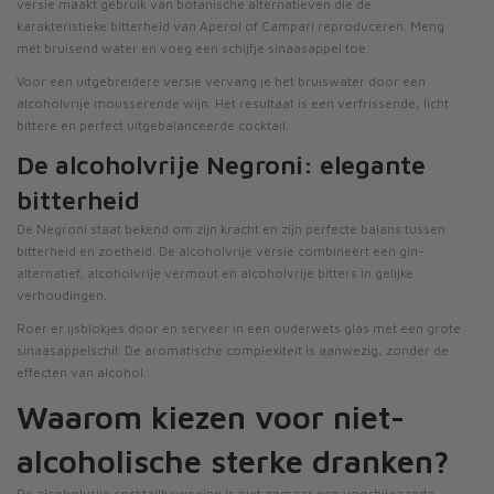
versie maakt gebruik van botanische alternatieven die de
karakteristieke bitterheid van Aperol of Campari reproduceren. Meng
met bruisend water en voeg een schijfje sinaasappel toe.
Voor een uitgebreidere versie vervang je het bruiswater door een
alcoholvrije mousserende wijn. Het resultaat is een verfrissende, licht
bittere en perfect uitgebalanceerde cocktail.
De alcoholvrije Negroni: elegante
bitterheid
De Negroni staat bekend om zijn kracht en zijn perfecte balans tussen
bitterheid en zoetheid. De alcoholvrije versie combineert een gin-
alternatief, alcoholvrije vermout en alcoholvrije bitters in gelijke
verhoudingen.
Roer er ijsblokjes door en serveer in een ouderwets glas met een grote
sinaasappelschil. De aromatische complexiteit is aanwezig, zonder de
effecten van alcohol.
Waarom kiezen voor niet-
alcoholische sterke dranken?
De alcoholvrije cocktailbeweging is niet zomaar een voorbijgaande