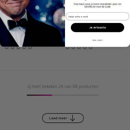
Inscrivez-vous à notre newsletter pour en
bénéficier tout de suite
champs email hook
Lyre's Spirits Co
JNPR Spirits
Lyre's Classico Premix zonder alcohol
JNPR N°3 Alcoholvrije sterke dranken
Je m'inscris
2,99 €
31,90 €
11,96 €
/
l
45,57 €
/
l
Non, merci
Jij hebt bekeken
24
van 68 producten.
Laad meer