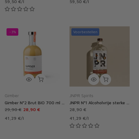
59,50 €
/
l
59,50 €
/
l
-3%
Voorbestellen
Gimber
JNPR Spirits
Gimber N°2 Brut BIO 700 ml zonder alcohol
JNPR N°1 Alcoholvrije sterke dranken
29,90 €
28,90 €
28,90 €
41,29 €
/
l
41,29 €
/
l