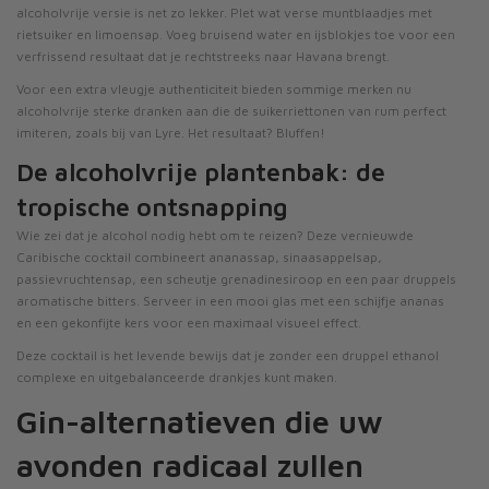
alcoholvrije versie is net zo lekker. Plet wat verse muntblaadjes met
rietsuiker en limoensap. Voeg bruisend water en ijsblokjes toe voor een
verfrissend resultaat dat je rechtstreeks naar Havana brengt.
Voor een extra vleugje authenticiteit bieden sommige merken nu
alcoholvrije sterke dranken aan die de suikerriettonen van rum perfect
imiteren, zoals bij
van Lyre
. Het resultaat? Bluffen!
De alcoholvrije plantenbak: de
tropische ontsnapping
Wie zei dat je alcohol nodig hebt om te reizen? Deze vernieuwde
Caribische cocktail combineert ananassap, sinaasappelsap,
passievruchtensap, een scheutje grenadinesiroop en een paar druppels
aromatische bitters. Serveer in een mooi glas met een schijfje ananas
en een gekonfijte kers voor een maximaal visueel effect.
Deze cocktail is het levende bewijs dat je zonder een druppel ethanol
complexe en uitgebalanceerde drankjes kunt maken.
Gin-alternatieven die uw
avonden radicaal zullen